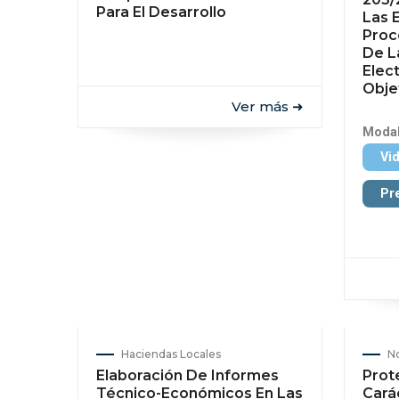
Para El Desarrollo
Las 
Proc
De L
Elec
Obje
Ver más ➜
Modal
Vi
Pr
Haciendas Locales
No
Elaboración De Informes
Prot
Técnico-Económicos En Las
Cará