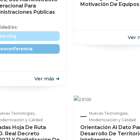
Motivación De Equipos
eracional Para
nistraciones Públicas
idad/es:
learning
Ver 
deoconferencia
Ver más ➜
evas Tecnologías,
Nuevas Tecnologías,
dernización y Calidad
Modernización y Calidad
adas Hoja De Ruta
Orientación Al Dato Par
0. Real Decreto
Desarrollo De Territor
021 Y Digitalización De
Inteligentes