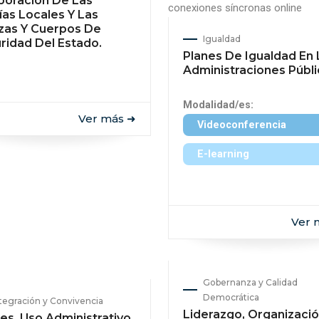
boración De Las
ías Locales Y Las
zas Y Cuerpos De
Igualdad
ridad Del Estado.
Planes De Igualdad En 
Administraciones Públi
Modalidad/es:
Ver más ➜
Videoconferencia
E-learning
Ver 
Gobernanza y Calidad
Democrática
tegración y Convivencia
Liderazgo, Organizació
es, Uso Administrativo