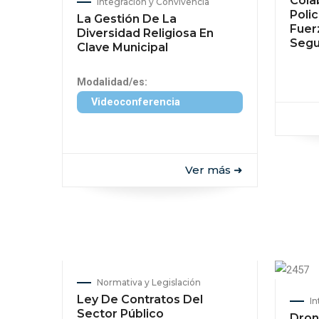
Cola
Integración y Convivencia
Polic
La Gestión De La
Fuer
Diversidad Religiosa En
Segu
Clave Municipal
Modalidad/es:
Videoconferencia
Ver más ➜
Normativa y Legislación
Ley De Contratos Del
In
Sector Público
Dron