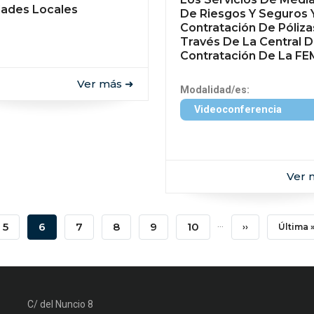
dades Locales
De Riesgos Y Seguros 
Contratación De Póliza
Través De La Central 
Contratación De La F
Ver más ➜
Modalidad/es:
Videoconferencia
Ver 
…
Page
5
Página
6
Page
7
Page
8
Page
9
Page
10
Siguiente
››
Última
Última 
Actual
Página
Página
C/ del Nuncio 8