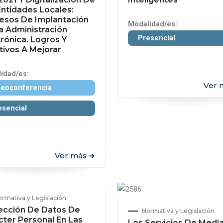
Entidades Locales:
esos De Implantación
Modalidad/es:
a Administración
Presencial
trónica. Logros Y
tivos A Mejorar
idad/es:
Ver 
deoconferencia
esencial
Ver más ➜
rmativa y Legislación
ección De Datos De
Normativa y Legislación
cter Personal En Las
Los Servicios De Medi