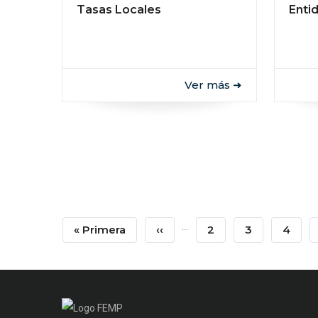
Tasas Locales
Enti
Ver más ➜
Paginación
…
Primera
« Primera
Página
‹‹
Page
2
Page
3
Page
4
Página
Anterior