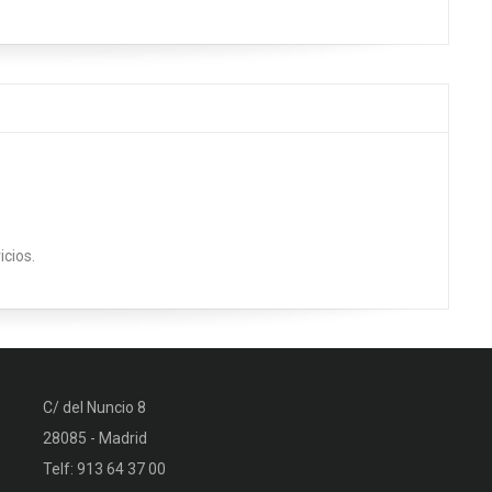
icios.
C/ del Nuncio 8
28085 - Madrid
Telf: 913 64 37 00