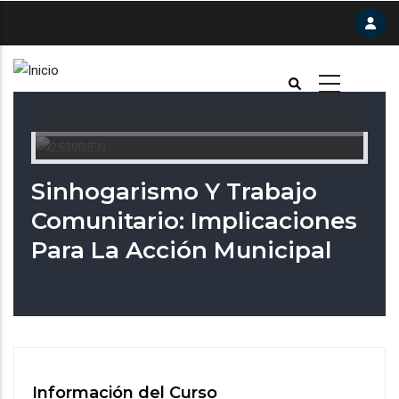
Pasar
al
contenido
principal
Sinhogarismo Y Trabajo
Comunitario: Implicaciones
Para La Acción Municipal
Información del Curso