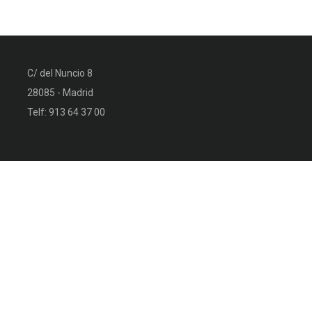
C/ del Nuncio 8
28085 - Madrid
Telf: 913 64 37 00